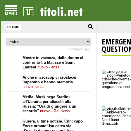
ULTIMO
EMERGENZ
QUESTION
Dettagliato
qui.
.
Mostre in vacanza, dalle donne al
confronto tra Matisse e Saint
Laurent
nuovo - ansa
Anche microscopici crostacei
imparano e hanno memoria
nuovo - ansa
Media, Musk nega Starlink
all'Ucraina per attacchi alla
Russia: "Ora di giungere a un
accordo"
nuovo - Rai News
Guerra, ultime notizie. Cnn: capo
Forze armate Usa cerca via
d’uscita da guerra con l’Iran.