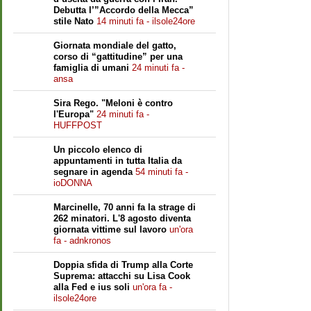
Debutta l’”Accordo della Mecca”
stile Nato
14 minuti fa - ilsole24ore
Giornata mondiale del gatto,
corso di “gattitudine” per una
famiglia di umani
24 minuti fa -
ansa
Sira Rego. "Meloni è contro
l'Europa"
24 minuti fa -
HUFFPOST
Un piccolo elenco di
appuntamenti in tutta Italia da
segnare in agenda
54 minuti fa -
ioDONNA
Marcinelle, 70 anni fa la strage di
262 minatori. L'8 agosto diventa
giornata vittime sul lavoro
un'ora
fa - adnkronos
Doppia sfida di Trump alla Corte
Suprema: attacchi su Lisa Cook
alla Fed e ius soli
un'ora fa -
ilsole24ore