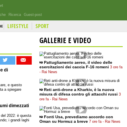
rt
iche
Ricerca
Guest-post
LIFESTYLE
SPORT
HE
GALLERIE E VIDEO
Pattugliamento aereo, il video delle
esercitazioni dei caccia F-16 romeni
3 ore fa
e di
- Rai News
mare, e questo
uta a spiegare
Reti anti-drone a Kharkiv, è la nuova
misura di difesa contro gli attacchi russi
3
ore fa - Rai News
iumi dimezzati
à del 2022: è questa
Fonti Usa, prevediamo accordo con
ndo; i grandi laghi
Oman su Hormuz a breve
7 ore fa - Rai News