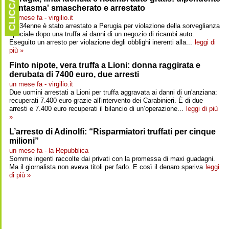
CLICCARE
'fantasma' smascherato e arrestato
un mese fa - virgilio.it
Un 34enne è stato arrestato a Perugia per violazione della sorveglianza
speciale dopo una truffa ai danni di un negozio di ricambi auto.
Eseguito un arresto per violazione degli obblighi inerenti alla...
leggi di
più »
Finto nipote, vera truffa a Lioni: donna raggirata e
derubata di 7400 euro, due arresti
un mese fa - virgilio.it
Due uomini arrestati a Lioni per truffa aggravata ai danni di un'anziana:
recuperati 7.400 euro grazie all'intervento dei Carabinieri. È di due
arresti e 7.400 euro recuperati il bilancio di un’operazione...
leggi di più
»
L’arresto di Adinolfi: “Risparmiatori truffati per cinque
milioni”
un mese fa - la Repubblica
Somme ingenti raccolte dai privati con la promessa di maxi guadagni.
Ma il giornalista non aveva titoli per farlo. E così il denaro spariva
leggi
di più »