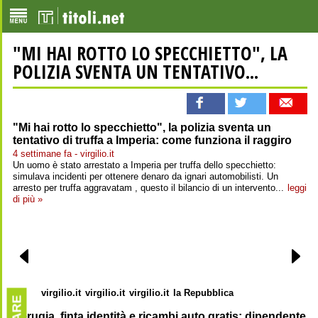
"MI HAI ROTTO LO SPECCHIETTO", LA
POLIZIA SVENTA UN TENTATIVO...
"Mi hai rotto lo specchietto", la polizia sventa un
tentativo di truffa a Imperia: come funziona il raggiro
4 settimane fa - virgilio.it
Un uomo è stato arrestato a Imperia per truffa dello specchietto:
simulava incidenti per ottenere denaro da ignari automobilisti. Un
arresto per truffa aggravatam , questo il bilancio di un intervento...
leggi
di più »
virgilio.it
virgilio.it
virgilio.it
la Repubblica
Perugia, finta identità e ricambi auto gratis: dipendente