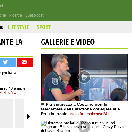
rt
iche
Ricerca
Guest-post
LIFESTYLE
SPORT
HE
ANTE LA
GALLERIE E VIDEO
agedia a
ini , 48 anni, è
gi di più »
Più sicurezza a Castano con le
telecamere della stazione collegate alla
Polizia locale
un'ora fa - malpensa24.it
adnkronos
Grandangolo Agrigento