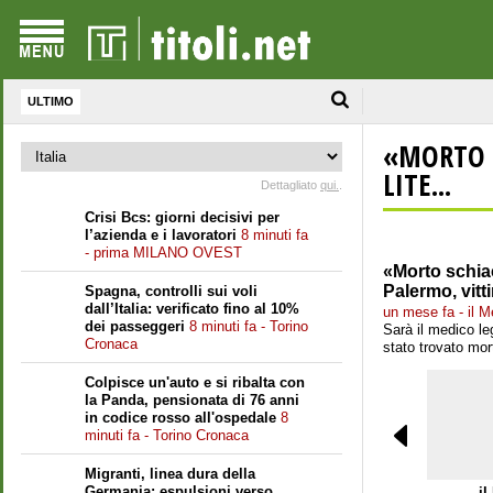
ULTIMO
«MORTO S
LITE...
Dettagliato
qui.
.
Crisi Bcs: giorni decisivi per
l’azienda e i lavoratori
8 minuti fa
- prima MILANO OVEST
«Morto schiac
Palermo, vit
Spagna, controlli sui voli
dall’Italia: verificato fino al 10%
un mese fa - il 
dei passeggeri
8 minuti fa - Torino
Sarà il medico le
Cronaca
stato trovato mor
Colpisce un'auto e si ribalta con
la Panda, pensionata di 76 anni
in codice rosso all'ospedale
8
minuti fa - Torino Cronaca
Migranti, linea dura della
Germania: espulsioni verso
il