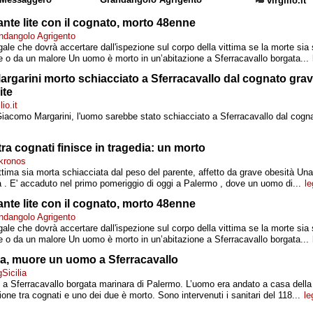
virgilio.it
nte lite con il cognato, morto 48enne
ndangolo Agrigento
gale che dovrà accertare dall'ispezione sul corpo della vittima se la morte sia
ne o da un malore Un uomo è morto in un’abitazione a Sferracavallo borgata...
rgarini morto schiacciato a Sferracavallo dal cognato gr
ite
io.it
Giacomo Margarini, l'uomo sarebbe stato schiacciato a Sferracavallo dal cogn
 tra cognati finisce in tragedia: un morto
kronos
tima sia morta schiacciata dal peso del parente, affetto da grave obesità Una 
ia . E' accaduto nel primo pomeriggio di oggi a Palermo , dove un uomo di...
le
nte lite con il cognato, morto 48enne
ndangolo Agrigento
gale che dovrà accertare dall'ispezione sul corpo della vittima se la morte sia
ne o da un malore Un uomo è morto in un’abitazione a Sferracavallo borgata...
lia, muore un uomo a Sferracavallo
Sicilia
a Sferracavallo borgata marinara di Palermo. L’uomo era andato a casa della
one tra cognati e uno dei due è morto. Sono intervenuti i sanitari del 118...
le