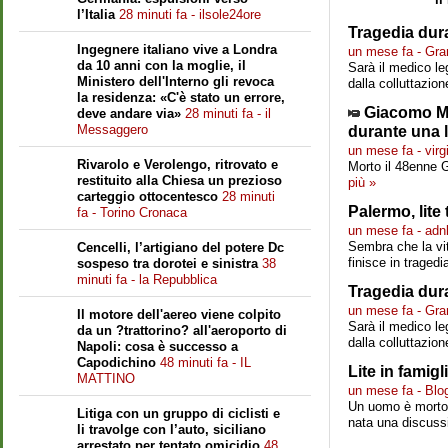
l’Italia
28 minuti fa - ilsole24ore
Tragedia dura
Ingegnere italiano vive a Londra
un mese fa - Gra
da 10 anni con la moglie, il
Sarà il medico le
Ministero dell'Interno gli revoca
dalla colluttazio
la residenza: «C'è stato un errore,
Giacomo Ma
deve andare via»
28 minuti fa - il
Messaggero
durante una l
un mese fa - virgil
Rivarolo e Verolengo, ritrovato e
Morto il 48enne 
restituito alla Chiesa un prezioso
più »
carteggio ottocentesco
28 minuti
Palermo, lite
fa - Torino Cronaca
un mese fa - adn
Sembra che la vit
Cencelli, l’artigiano del potere Dc
finisce in traged
sospeso tra dorotei e sinistra
38
minuti fa - la Repubblica
Tragedia dura
un mese fa - Gra
Il motore dell'aereo viene colpito
Sarà il medico le
da un ?trattorino? all'aeroporto di
dalla colluttazio
Napoli: cosa è successo a
Capodichino
48 minuti fa - IL
Lite in famig
MATTINO
un mese fa - Blog
Un uomo è morto 
Litiga con un gruppo di ciclisti e
nata una discussi
li travolge con l’auto, siciliano
arrestato per tentato omicidio
48