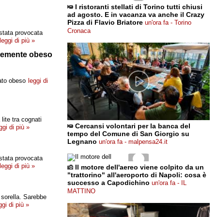
I ristoranti stellati di Torino tutti chiusi
ad agosto. E in vacanza va anche il Crazy
Pizza di Flavio Briatore
un'ora fa - Torino
Cronaca
 stata provocata
leggi di più »
avemente obeso
ato obeso
leggi di
lite tra cognati
Cercansi volontari per la banca del
ggi di più »
tempo del Comune di San Giorgio su
Legnano
un'ora fa - malpensa24.it
 stata provocata
leggi di più »
Il motore dell'aereo viene colpito da un
"trattorino" all'aeroporto di Napoli: cosa è
successo a Capodichino
un'ora fa - IL
MATTINO
 sorella. Sarebbe
ggi di più »