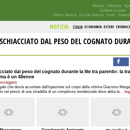
Notizia
Lifestyle
Spo
Gallerie e video
Ultimo Notizia
Le mie Notizia
Fonti
Statist
NOTIZIA
ITALIA
ECONOMIA
ESTERI
CRONAC
CHIACCIATO DAL PESO DEL COGNATO DUR
ciato dal peso del cognato durante la lite tra parenti»: la tr
tima è un 48enne
Messaggero
gale che dovrà accertare dall'ispezione sul corpo della vittima Giacomo Margar
to nei pressi di una stradella di un complesso residenziale dove abita la...
leg
 Messaggero
Grandangolo Agrigento