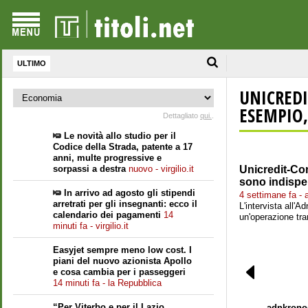
ULTIMO
UNICREDI
ESEMPIO,.
Dettagliato
qui.
.
Le novità allo studio per il
Codice della Strada, patente a 17
anni, multe progressive e
sorpassi a destra
nuovo - virgilio.it
Unicredit-Co
sono indispe
In arrivo ad agosto gli stipendi
4 settimane fa -
arretrati per gli insegnanti: ecco il
L'intervista all'
calendario dei pagamenti
14
un'operazione tra
minuti fa - virgilio.it
Easyjet sempre meno low cost. I
piani del nuovo azionista Apollo
e cosa cambia per i passeggeri
14 minuti fa - la Repubblica
“Per Viterbo e per il Lazio
adnkrono