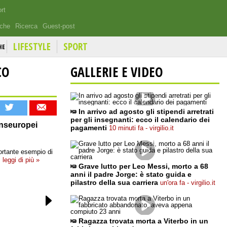
rt
iche
Ricerca
Guest-post
LIFESTYLE
SPORT
HE
CO
GALLERIE E VIDEO
In arrivo ad agosto gli stipendi arretrati
per gli insegnanti: ecco il calendario dei
anseuropei
pagamenti
10 minuti fa - virgilio.it
portante esempio di
leggi di più »
Grave lutto per Leo Messi, morto a 68
anni il padre Jorge: è stato guida e
pilastro della sua carriera
un'ora fa - virgilio.it
Ragazza trovata morta a Viterbo in un