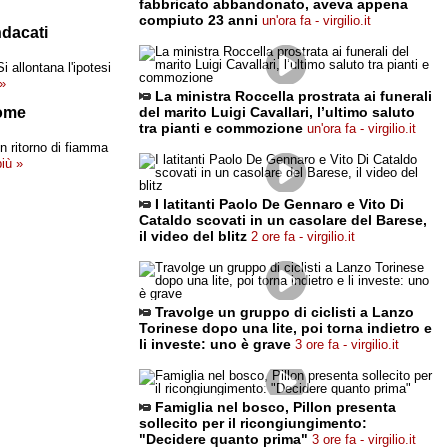
fabbricato abbandonato, aveva appena
compiuto 23 anni
un'ora fa - virgilio.it
ndacati
i allontana l'ipotesi
 »
La ministra Roccella prostrata ai funerali
come
del marito Luigi Cavallari, l’ultimo saluto
tra pianti e commozione
un'ora fa - virgilio.it
n ritorno di fiamma
più »
I latitanti Paolo De Gennaro e Vito Di
Cataldo scovati in un casolare del Barese,
il video del blitz
2 ore fa - virgilio.it
Travolge un gruppo di ciclisti a Lanzo
Torinese dopo una lite, poi torna indietro e
li investe: uno è grave
3 ore fa - virgilio.it
Famiglia nel bosco, Pillon presenta
sollecito per il ricongiungimento:
"Decidere quanto prima"
3 ore fa - virgilio.it