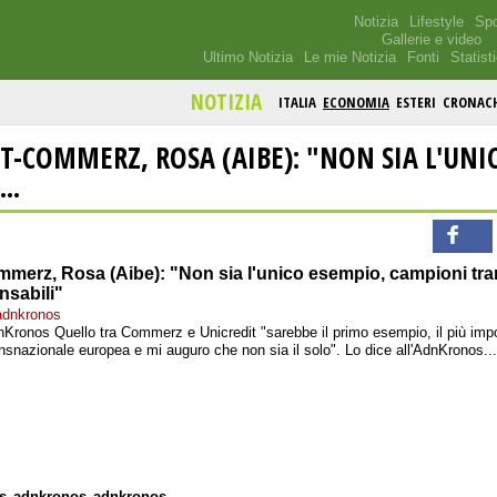
Notizia
Lifestyle
Spo
Gallerie e video
Ultimo Notizia
Le mie Notizia
Fonti
Statist
NOTIZIA
ITALIA
ECONOMIA
ESTERI
CRONAC
T-COMMERZ, ROSA (AIBE): "NON SIA L'UNI
..
mmerz, Rosa (Aibe): "Non sia l'unico esempio, campioni tr
nsabili"
 adnkronos
AdnKronos Quello tra Commerz e Unicredit "sarebbe il primo esempio, il più im
nsnazionale europea e mi auguro che non sia il solo". Lo dice all'AdnKronos...
s
adnkronos
adnkronos