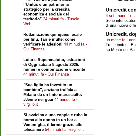
l’Unitus è un patrimonio
strategico per la crescita
Unicredit con
economica e sociale del
4 settimane fa -
territorio”
24 minuti fa - Tuscia
Sono interlocutori
Web
di una nuova offe
Unicredit, d
Rottamazione quinquies locale
per Imu, Tari e multe: come
un mese fa - adn
verificare le adesioni
44 minuti fa -
Tre le ipotesi: B
Qui Finanza
su Monte dei Pasch
Lotto e Superenalotto, estrazioni
di Oggi sabato 8 agosto 2026:
numeri e combinazione vincente
44 minuti fa - Qui Finanza
"Sua figlia ha investito un
bambino", anziana truffata a
Milano da un finto maresciallo:
33enne nei guai
44 minuti fa -
virgilio.it
Si avvicina a una coppia e ruba la
borsa alla donna in un bar a
Ventimiglia, il fermo grazie alle
telecamere
54 minuti fa - virgilio.it