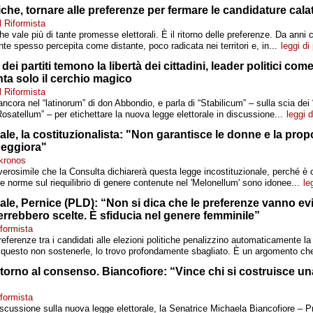
tiche, tornare alle preferenze per fermare le candidature calat
l Riformista
he vale più di tante promesse elettorali. È il ritorno delle preferenze. Da anni 
nte spesso percepita come distante, poco radicata nei territori e, in...
leggi di
dei partiti temono la libertà dei cittadini, leader politici com
onta solo il cerchio magico
l Riformista
 ancora nel “latinorum” di don Abbondio, e parla di “Stabilicum” – sulla scia dei
Rosatellum” – per etichettare la nuova legge elettorale in discussione...
leggi d
ale, la costituzionalista: "Non garantisce le donne e la prop
peggiora"
kronos
verosimile che la Consulta dichiarerà questa legge incostituzionale, perché è c
e norme sul riequilibrio di genere contenute nel 'Melonellum' sono idonee...
le
ale, Pernice (PLD): “Non si dica che le preferenze vanno evi
rrebbero scelte. È sfiducia nel genere femminile”
iformista
eferenze tra i candidati alle elezioni politiche penalizzino automaticamente l
 questo non sostenerle, lo trovo profondamente sbagliato. È un argomento che
itorno al consenso. Biancofiore: “Vince chi si costruisce una
iformista
iscussione sulla nuova legge elettorale, la Senatrice Michaela Biancofiore – P