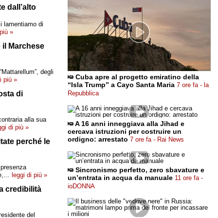
e dall’alto
ci lamentiamo di
 più »
e il Marchese
 “Mattarellum”, degli
Cuba apre al progetto emiratino della
i più »
“Isla Trump” a Cayo Santa Maria
7 ore fa - la
osta di
Repubblica
ontraria alla sua
A 16 anni inneggiava alla Jihad e
ggi di più »
cercava istruzioni per costruire un
ordigno: arrestato
7 ore fa - Rai News
tate perché le
a presenza
Sincronismo perfetto, zero sbavature e
,...
leggi di più »
un’entrata in acqua da manuale
11 ore fa -
ioDONNA
 credibilità
residente del