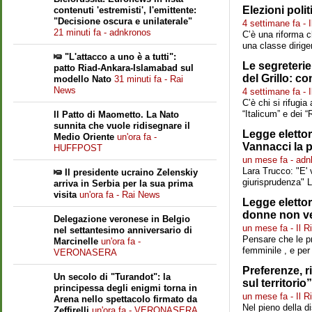
Elezioni poli
contenuti 'estremisti', l'emittente:
"Decisione oscura e unilaterale"
4 settimane fa - I
21 minuti fa - adnkronos
C’è una riforma c
una classe dirige
"L'attacco a uno è a tutti":
Le segreterie 
patto Riad-Ankara-Islamabad sul
del Grillo: c
modello Nato
31 minuti fa - Rai
News
4 settimane fa - I
C’è chi si rifugia
“Italicum” e dei “
Il Patto di Maometto. La Nato
sunnita che vuole ridisegnare il
Legge elettor
Medio Oriente
un'ora fa -
Vannacci la 
HUFFPOST
un mese fa - adn
Lara Trucco: "E' 
Il presidente ucraino Zelenskiy
giurisprudenza" L
arriva in Serbia per la sua prima
visita
un'ora fa - Rai News
Legge elettor
donne non ve
Delegazione veronese in Belgio
un mese fa - Il R
nel settantesimo anniversario di
Pensare che le pr
Marcinelle
un'ora fa -
femminile , e per
VERONASERA
Preferenze, r
Un secolo di "Turandot": la
sul territorio”
principessa degli enigmi torna in
un mese fa - Il R
Arena nello spettacolo firmato da
Nel pieno della d
Zeffirelli
un'ora fa - VERONASERA