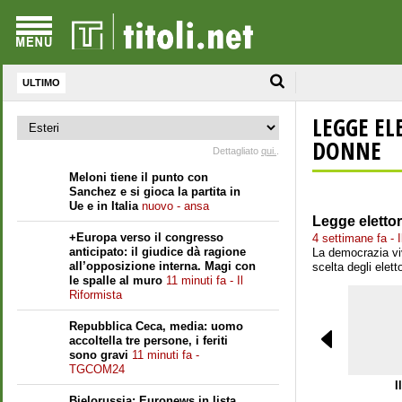
ULTIMO
LEGGE EL
DONNE
Dettagliato
qui.
.
Meloni tiene il punto con
Sanchez e si gioca la partita in
Ue e in Italia
nuovo - ansa
Legge elettor
+Europa verso il congresso
4 settimane fa - I
anticipato: il giudice dà ragione
La democrazia viv
all’opposizione interna. Magi con
scelta degli elett
le spalle al muro
11 minuti fa - Il
Riformista
Repubblica Ceca, media: uomo
accoltella tre persone, i feriti
sono gravi
11 minuti fa -
TGCOM24
I
Bielorussia: Euronews in lista