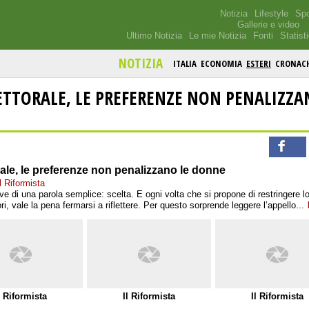
Notizia
Lifestyle
Spo
Gallerie e video
Ultimo Notizia
Le mie Notizia
Fonti
Statist
NOTIZIA
ITALIA
ECONOMIA
ESTERI
CRONAC
ETTORALE, LE PREFERENZE NON PENALIZZA
ale, le preferenze non penalizzano le donne
l Riformista
e di una parola semplice: scelta. E ogni volta che si propone di restringere lo
ori, vale la pena fermarsi a riflettere. Per questo sorprende leggere l’appello...
l Riformista
Il Riformista
Il Riformista