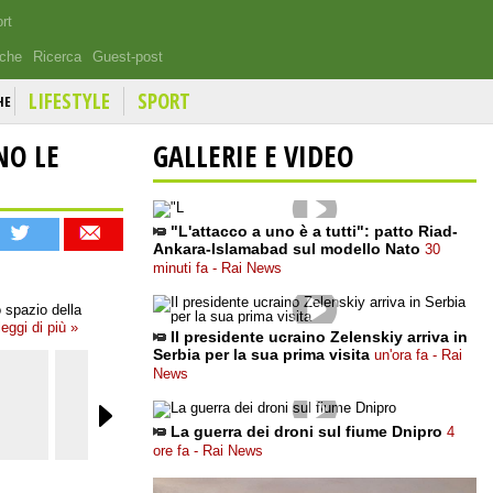
rt
iche
Ricerca
Guest-post
LIFESTYLE
SPORT
HE
NO LE
GALLERIE E VIDEO
"L'attacco a uno è a tutti": patto Riad-
Ankara-Islamabad sul modello Nato
30
minuti fa - Rai News
 spazio della
leggi di più »
Il presidente ucraino Zelenskiy arriva in
Serbia per la sua prima visita
un'ora fa - Rai
News
La guerra dei droni sul fiume Dnipro
4
ore fa - Rai News
adnkronos
Il Riformista